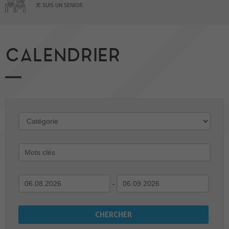
JE SUIS UN SENIOR
CALENDRIER
-