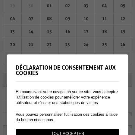
29
30
01
02
03
04
05
06
07
08
09
10
11
12
13
14
15
16
17
18
19
20
21
22
23
24
25
26
27
28
29
30
31
01
02
DÉCLARATION DE CONSENTEMENT AUX
COOKIES
AOÛT 2026
En poursuivant votre navigation sur ce site, vous acceptez
Lu
Ma
Me
Je
Ve
Sa
Di
l'utilisation de cookies pour améliorer votre expérience
utilisateur et réaliser des statistiques de visites.
27
28
29
30
31
01
02
Vous pouvez personnaliser l'utilisation des cookies à l'aide
03
04
05
06
07
08
09
du bouton ci-dessous.
10
11
12
13
14
15
16
TOUT ACCEPTER