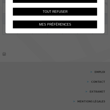
17
18
19
20
21
22
23
TOUT REFUSER
24
25
26
27
28
29
30
MES PRÉFÉRENCES
31
01
02
03
04
05
06
EMPLOI
CONTACT
EXTRANET
MENTIONS LÉGALES