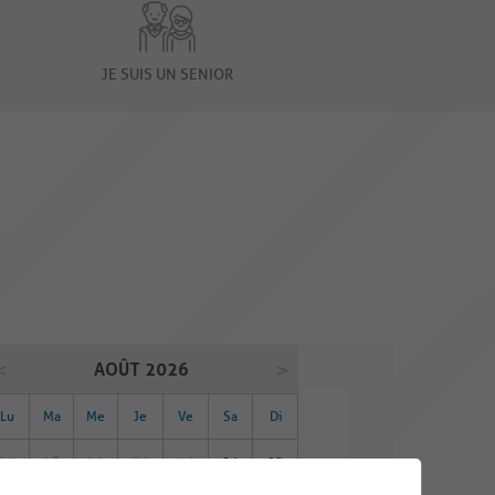
JE SUIS UN SENIOR
AOÛT 2026
Lu
Ma
Me
Je
Ve
Sa
Di
27
28
29
30
31
01
02