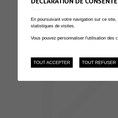
DÉCLARATION DE CONSENTE
2 résultats
En poursuivant votre navigation sur ce site, 
JUSQU'AU
ATELIERS INFO-NATU
statistiques de visites.
24
Salle des Combles - 
Vous pouvez personnaliser l'utilisation des 
Muraz
NOV.
JUSQU'AU
REPAS COMMUNAUTAIRES
3
TOUT ACCEPTER
TOUT REFUSER
Salle Multiactivités - 
Place sous l'église 3,
DEC.