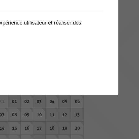
03
04
05
06
07
08
09
10
11
12
13
14
15
16
xpérience utilisateur et réaliser des
17
18
19
20
21
22
23
24
25
26
27
28
29
30
31
01
02
03
04
05
06
SEPTEMBRE 2026
Lu
Ma
Me
Je
Ve
Sa
Di
31
01
02
03
04
05
06
07
08
09
10
11
12
13
14
15
16
17
18
19
20