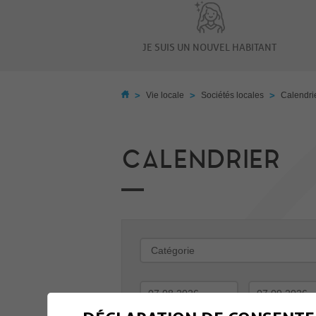
JE SUIS UN NOUVEL HABITANT
>
>
>
Vie locale
Sociétés locales
Calendri
CALENDRIER
-