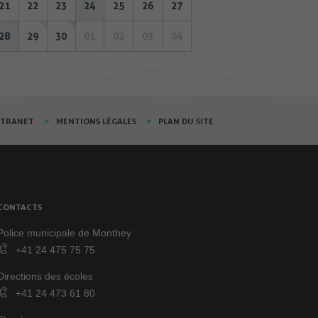
21
22
23
24
25
26
27
28
29
30
01
02
03
04
XTRANET
MENTIONS LÉGALES
PLAN DU SITE
CONTACTS
Police municipale de Monthey
+41 24 475 75 75
Directions des écoles
+41 24 473 61 80