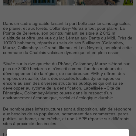
Dans un cadre agréable faisant la part belle aux terrains agricoles,
de plaine, et aux forêts, Collombey-Muraz a tout pour plaire. La
Pointe de Bellevue, son pointculminant, se situe à 2 042 m
d’altitude et offre une vue du lac Léman aux Dents du Midi. Près de
10’000 habitants, répartis au sein de ses 5 villages (Collombey,
Muraz, Collombey-le-Grand, Illarsaz et Les Neyres), peuplent cette
commune du Chablais valaisan dynamique et en plein essor.
Située sur la rive gauche du Rhône, Collombey-Muraz s’étend sur
plus de 3’000 hectares et s’inscrit comme l’un des moteurs du
développement de la région; de nombreuses PME y offrent des
emplois de qualité, dans des sociétés locales dynamiques ou
encore au sein des diverses structures publiques qui ont su se
développer au rythme de la densification. Labellisée «Cité de
l’énergie», Collombey-Muraz œuvre dans le respect d’un
environnement économique, social et écologique durable.
De nombreuses infrastructures sont à disposition, afin de répondre
aux besoins de sa population, notamment des commerces, parcs
publics, un home, une crèche, et une UAPE répartie sur différents
sites à proximité des écoles.
La vie communale y est riche et active, avec près de 30 sociétés