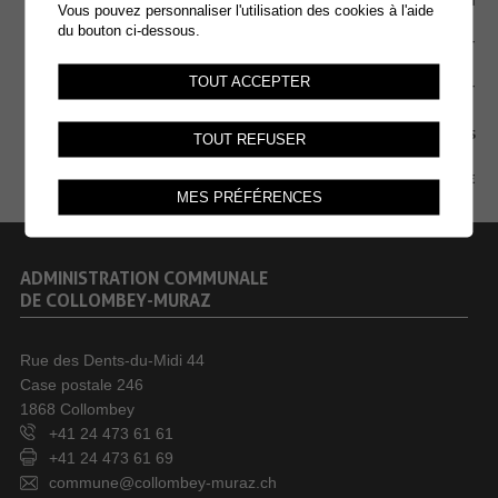
EMPLOI
Vous pouvez personnaliser l'utilisation des cookies à l'aide
du bouton ci-dessous.
CONTACT
TOUT ACCEPTER
EXTRANET
MENTIONS LÉGALES
TOUT REFUSER
PLAN DU SITE
MES PRÉFÉRENCES
ADMINISTRATION COMMUNALE
DE COLLOMBEY-MURAZ
Rue des Dents-du-Midi 44
Case postale 246
1868 Collombey
+41 24 473 61 61
+41 24 473 61 69
commune@collombey-muraz.ch