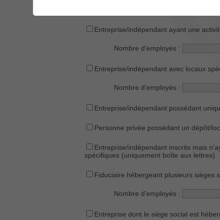
Entreprise/indépendant ayant une activi
Entreprise/indépendant ayant une activi
Nombre d'employés :
Entreprise/indépendant avec locaux spéc
Nombre d'employés :
Entreprise/indépendant possédant uniq
Personne privée possédant un dépôt/loc
Entreprise/indépendant inscrits mais n'ay
spécifiques (uniquement boîte aux lettres)
Fiduciaire hébergeant plusieurs sièges
Nombre d'employés :
Entreprise dont le siège social est hébe