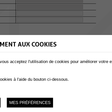
 le mieux.
MENT AUX COOKIES
 côté.
d'employé varie au long de l'année, nous vous prions de
le mieux à votre activité et inscrire le nombre de
vous acceptez l'utilisation de cookies pour améliorer votre e
Nombre d'employés :
cookies à l'aide du bouton ci-dessous.
 Nombre d'employés :
 Nombre d'employés :
MES PRÉFÉRENCES
s Nombre d'employés :