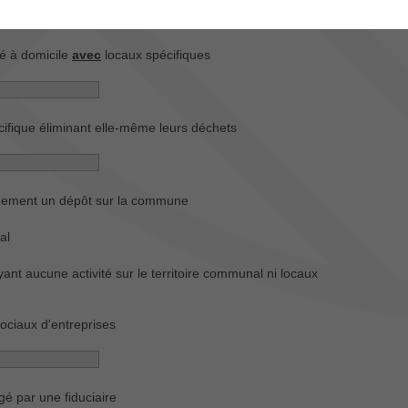
té à domicile
sans
locaux spécifiques
té à domicile
avec
locaux spécifiques
ifique éliminant elle-même leurs déchets
uement un dépôt sur la commune
al
ant aucune activité sur le territoire communal ni locaux
 sociaux d'entreprises
rgé par une fiduciaire