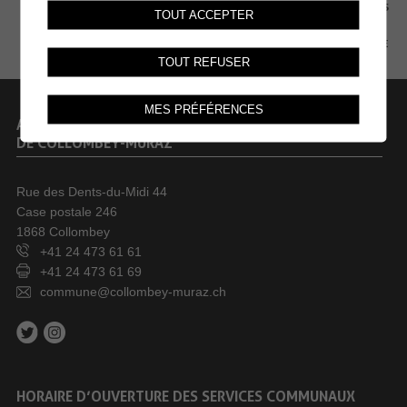
MENTIONS LÉGALES
TOUT ACCEPTER
PLAN DU SITE
TOUT REFUSER
MES PRÉFÉRENCES
ADMINISTRATION COMMUNALE
DE COLLOMBEY-MURAZ
Rue des Dents-du-Midi 44
Case postale 246
1868 Collombey
+41 24 473 61 61
+41 24 473 61 69
commune@collombey-muraz.ch
HORAIRE D’OUVERTURE DES SERVICES COMMUNAUX