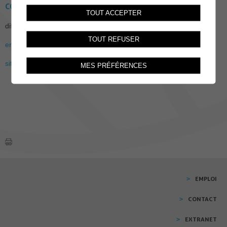
CONTACT
TOUT ACCEPTER
diffusion@horizon-ooh.ch
TOUT REFUSER
en cas de soucis technique
site internet de Horizon
MES PRÉFÉRENCES
EMPLOI
CONTACT
EXTRANET