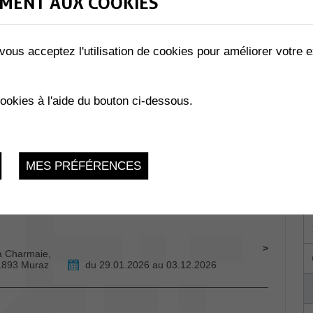
MENT AUX COOKIES
vous acceptez l'utilisation de cookies pour améliorer votre e
 Rte des
cookies à l'aide du bouton ci-dessous.
llombey
Lundi 10 Août 2026, 08h30-11h30
MES PRÉFÉRENCES
Collombey-
du 29.01.2026 au 24.11.2026
La Charmaie,
 1893 Muraz
du 29.01.2026 au 03.12.2026