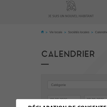
JE SUIS UN NOUVEL HABITANT
>
>
>
Vie locale
Sociétés locales
Calendri
CALENDRIER
-