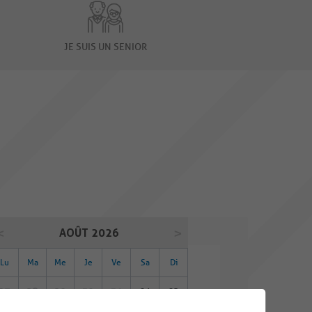
JE SUIS UN SENIOR
AOÛT 2026
Lu
Ma
Me
Je
Ve
Sa
Di
27
28
29
30
31
01
02