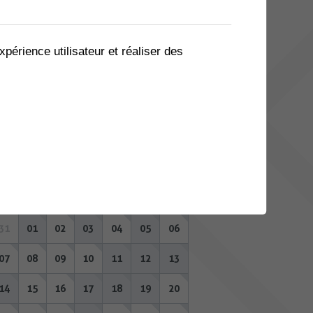
03
04
05
06
07
08
09
10
11
12
13
14
15
16
xpérience utilisateur et réaliser des
17
18
19
20
21
22
23
24
25
26
27
28
29
30
31
01
02
03
04
05
06
SEPTEMBRE 2026
Lu
Ma
Me
Je
Ve
Sa
Di
31
01
02
03
04
05
06
07
08
09
10
11
12
13
14
15
16
17
18
19
20