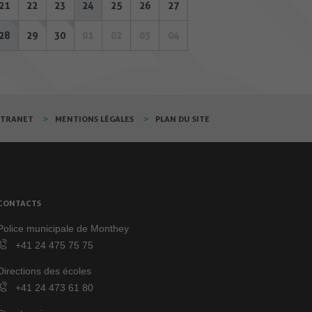
21
22
23
24
25
26
27
28
29
30
01
02
03
04
XTRANET
MENTIONS LÉGALES
PLAN DU SITE
CONTACTS
Police municipale de Monthey
+41 24 475 75 75
Directions des écoles
+41 24 473 61 80