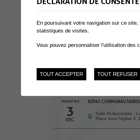
DÉCLARATION DE CONSENTE
3 résultats
En poursuivant votre navigation sur ce site, 
10
CAFÉ CROCHET
statistiques de visites.
Boulangerie Mokuska,
AOU.
Vous pouvez personnaliser l'utilisation des 
Dents-du-Midi 38, Co
JUSQU'AU
ATELIERS INFO-NATU
24
TOUT ACCEPTER
TOUT REFUSER
Salle des Combles - 
Muraz
NOV.
JUSQU'AU
REPAS COMMUNAUTAIRES
3
Salle Multiactivités - 
Place sous l'église 3,
DEC.