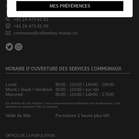
Case postale 246
MES PRÉFÉRENCES
1868 Collombey
+41 24 473 61 61
+41 24 473 61 69
commune@collombey-muraz.ch
HORAIRE D’OUVERTURE DES SERVICES COMMUNAUX
Lundi
8h30 - 11h30 / 14h00 - 18h30
Mardi / Jeudi / Vendredi
8h30 - 11h30 / sur rdv
Mercredi
8h30 - 11h30 / 14h00 - 17h00
En dehors de ces horaires, nous vous recevons volontiers sur rendez-vous. Ces
derniers se prennent 24h à l’avance.
Veille de fête
Fermeture 1 heure plus tôt!
OFFICE DE LA POPULATION