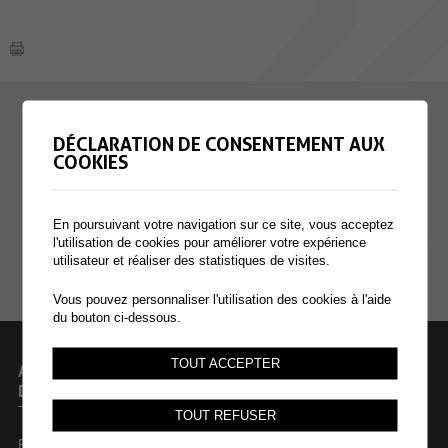
EMPLOI
DÉCLARATION DE CONSENTEMENT AUX
COOKIES
CONTACT
EXTRANET
En poursuivant votre navigation sur ce site, vous acceptez
MENTIONS LÉGALES
l'utilisation de cookies pour améliorer votre expérience
utilisateur et réaliser des statistiques de visites.
PLAN DU SITE
Vous pouvez personnaliser l'utilisation des cookies à l'aide
du bouton ci-dessous.
TOUT ACCEPTER
ADMINISTRATION COMMUNALE
DE COLLOMBEY-MURAZ
TOUT REFUSER
Rue des Dents-du-Midi 44