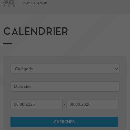
JE SUIS UN SENIOR
CALENDRIER
-