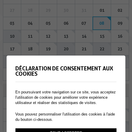
27
28
29
30
31
01
02
03
04
05
06
07
08
09
10
11
12
13
14
15
16
17
18
19
20
21
22
23
24
25
26
27
28
29
30
DÉCLARATION DE CONSENTEMENT AUX
COOKIES
31
01
02
03
04
05
06
SEPTEMBRE 2026
En poursuivant votre navigation sur ce site, vous acceptez
l'utilisation de cookies pour améliorer votre expérience
Lu
Ma
Me
Je
Ve
Sa
Di
utilisateur et réaliser des statistiques de visites.
Vous pouvez personnaliser l'utilisation des cookies à l'aide
31
01
02
03
04
05
06
du bouton ci-dessous.
07
08
09
10
11
12
13