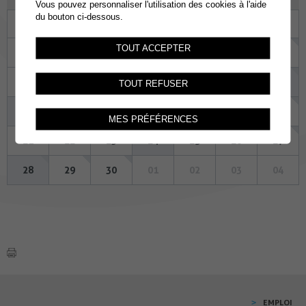
Vous pouvez personnaliser l'utilisation des cookies à l'aide
du bouton ci-dessous.
Lu
Ma
Me
Je
Ve
Sa
Di
TOUT ACCEPTER
31
01
02
03
04
05
06
07
08
09
10
11
12
13
TOUT REFUSER
14
15
16
17
18
19
20
MES PRÉFÉRENCES
21
22
23
24
25
26
27
28
29
30
01
02
03
04
EMPLOI