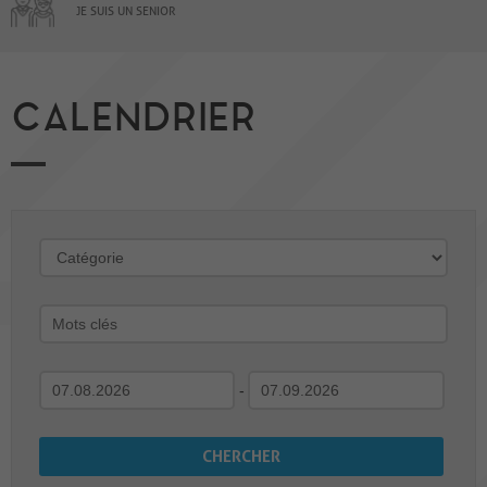
JE SUIS UN SENIOR
CALENDRIER
-