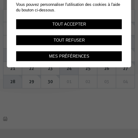
SEPTEMBRE 2026
Vous pouvez personnaliser l'utilisation des cookies à l'aide
du bouton ci-dessous.
Lu
Ma
Me
Je
Ve
Sa
Di
TOUT ACCEPTER
31
01
02
03
04
05
06
TOUT REFUSER
07
08
09
10
11
12
13
14
15
16
17
18
19
20
MES PRÉFÉRENCES
21
22
23
24
25
26
27
28
29
30
01
02
03
04