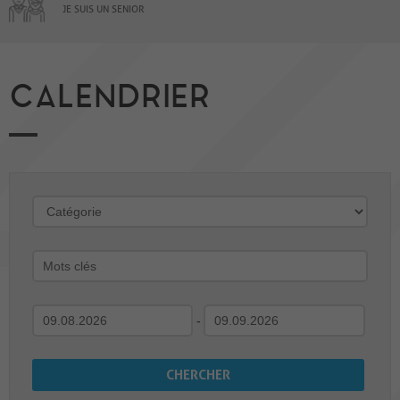
JE SUIS UN SENIOR
CALENDRIER
-