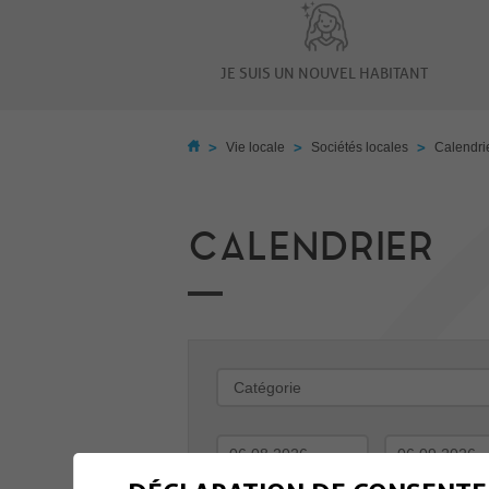
JE SUIS UN NOUVEL HABITANT
>
>
>
Vie locale
Sociétés locales
Calendri
CALENDRIER
-