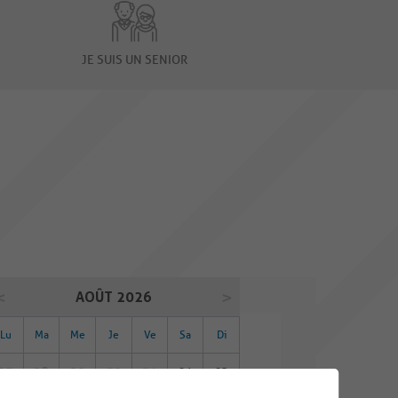
JE SUIS UN SENIOR
AOÛT 2026
Lu
Ma
Me
Je
Ve
Sa
Di
27
28
29
30
31
01
02