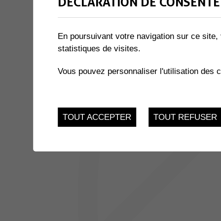
DÉCLARATION DE CONSENTE
2 résultats
En poursuivant votre navigation sur ce site, 
JUSQU'AU
ATELIERS INFO-NATU
statistiques de visites.
24
Salle des Combles - 
Vous pouvez personnaliser l'utilisation des 
Muraz
NOV.
JUSQU'AU
REPAS COMMUNAUTAIRES
3
TOUT ACCEPTER
TOUT REFUSER
Salle Multiactivités - 
Place sous l'église 3,
DEC.