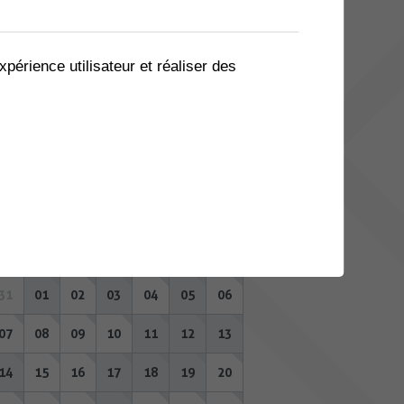
03
04
05
06
07
08
09
10
11
12
13
14
15
16
xpérience utilisateur et réaliser des
17
18
19
20
21
22
23
24
25
26
27
28
29
30
31
01
02
03
04
05
06
SEPTEMBRE 2026
Lu
Ma
Me
Je
Ve
Sa
Di
31
01
02
03
04
05
06
07
08
09
10
11
12
13
14
15
16
17
18
19
20