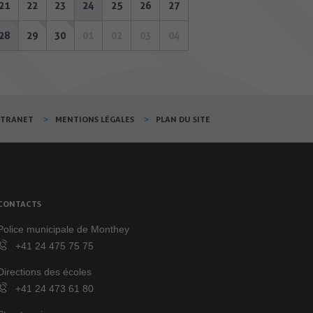
21
22
23
24
25
26
27
28
29
30
01
02
03
04
XTRANET
MENTIONS LÉGALES
PLAN DU SITE
CONTACTS
Police municipale de Monthey
+41 24 475 75 75
Directions des écoles
+41 24 473 61 80