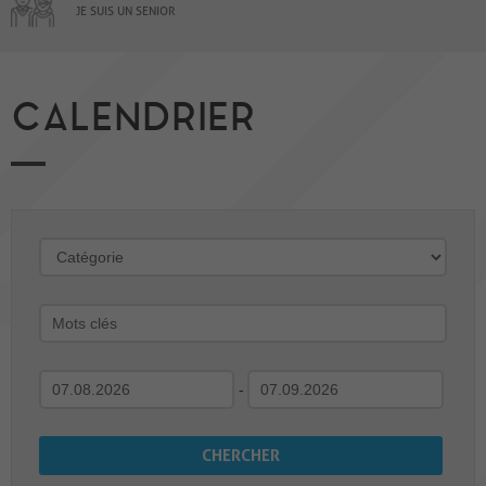
JE SUIS UN SENIOR
CALENDRIER
-