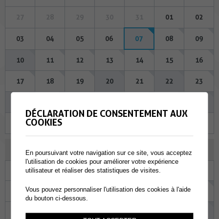
27
28
29
30
31
01
02
03
04
05
06
07
08
09
10
11
12
13
14
15
16
17
18
19
20
21
22
23
24
25
26
27
28
29
30
DÉCLARATION DE CONSENTEMENT AUX
COOKIES
31
01
02
03
04
05
06
SEPTEMBRE 2026
En poursuivant votre navigation sur ce site, vous acceptez
l'utilisation de cookies pour améliorer votre expérience
Lu
Ma
Me
Je
Ve
Sa
Di
utilisateur et réaliser des statistiques de visites.
Vous pouvez personnaliser l'utilisation des cookies à l'aide
31
01
02
03
04
05
06
du bouton ci-dessous.
07
08
09
10
11
12
13