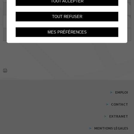
TOUT ACCEPTER
14
15
16
17
18
19
20
TOUT REFUSER
21
22
23
24
25
26
27
MES PRÉFÉRENCES
28
29
30
01
02
03
04
EMPLOI
CONTACT
EXTRANET
MENTIONS LÉGALES