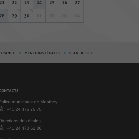
21
22
23
24
25
26
27
28
29
30
01
02
03
04
XTRANET
MENTIONS LÉGALES
PLAN DU SITE
CONTACTS
Police municipale de Monthey
+41 24 475 75 75
Directions des écoles
+41 24 473 61 80