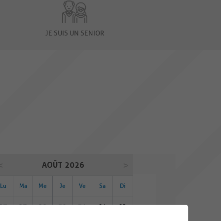
JE SUIS UN SENIOR
AOÛT 2026
Lu
Ma
Me
Je
Ve
Sa
Di
27
28
29
30
31
01
02