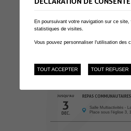
DÉCLARATION DE CONSENTE
3 résultats
En poursuivant votre navigation sur ce site, 
JUSQU'AU
CRÉE DANS TON QUARTIE
statistiques de visites.
3
Cour du Corbier à Co
Vous pouvez personnaliser l'utilisation des 
JUI.
JUSQU'AU
ATELIERS INFO-NATU
24
TOUT ACCEPTER
TOUT REFUSER
Salle des Combles - 
Muraz
NOV.
JUSQU'AU
REPAS COMMUNAUTAIRES
3
Salle Multiactivités - 
Place sous l'église 3,
DEC.