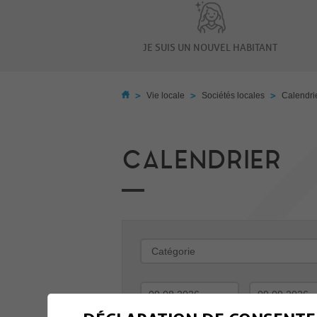
JE SUIS UN NOUVEL HABITANT
>
>
>
Vie locale
Sociétés locales
Calendri
CALENDRIER
-