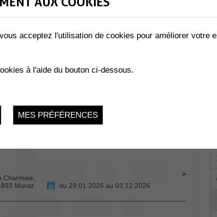
MENT AUX COOKIES
vous acceptez l'utilisation de cookies pour améliorer votre e
R
llombey
du 29.06.2026 au 03.07.2026
cookies à l'aide du bouton ci-dessous.
MES PRÉFÉRENCES
Collombey-
du 29.01.2026 au 24.11.2026
La Charmaie,
 1893 Muraz
du 29.01.2026 au 03.12.2026