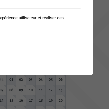
03
04
05
06
07
08
09
10
11
12
13
14
15
16
xpérience utilisateur et réaliser des
17
18
19
20
21
22
23
24
25
26
27
28
29
30
31
01
02
03
04
05
06
SEPTEMBRE 2026
Lu
Ma
Me
Je
Ve
Sa
Di
31
01
02
03
04
05
06
07
08
09
10
11
12
13
14
15
16
17
18
19
20