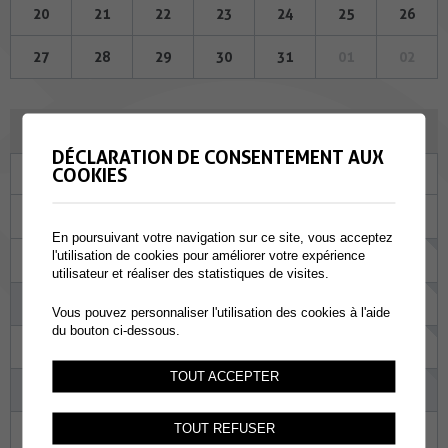
20
21
22
23
24
25
26
27
28
29
30
31
01
02
AOÛT 2026
DÉCLARATION DE CONSENTEMENT AUX
COOKIES
Lu
Ma
Me
Je
Ve
Sa
Di
27
28
29
30
31
01
02
En poursuivant votre navigation sur ce site, vous acceptez
l'utilisation de cookies pour améliorer votre expérience
03
04
05
06
07
08
09
utilisateur et réaliser des statistiques de visites.
10
11
12
13
14
15
16
Vous pouvez personnaliser l'utilisation des cookies à l'aide
du bouton ci-dessous.
17
18
19
20
21
22
23
TOUT ACCEPTER
24
25
26
27
28
29
30
TOUT REFUSER
31
01
02
03
04
05
06