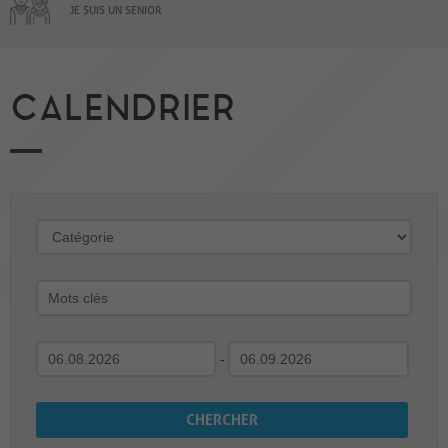
JE SUIS UN SENIOR
CALENDRIER
-