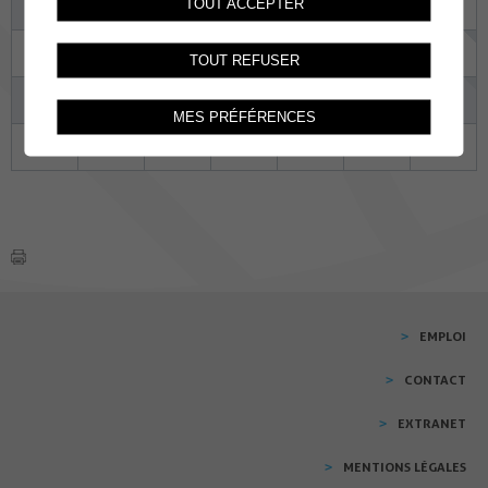
TOUT ACCEPTER
10
11
12
13
14
15
16
17
18
19
20
21
22
23
TOUT REFUSER
24
25
26
27
28
29
30
MES PRÉFÉRENCES
31
01
02
03
04
05
06
EMPLOI
CONTACT
EXTRANET
MENTIONS LÉGALES