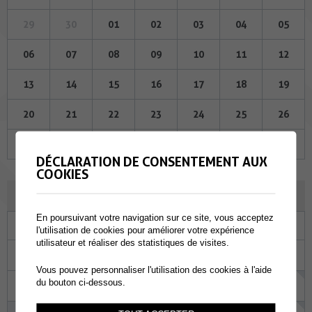
29
30
01
02
03
04
05
06
07
08
09
10
11
12
13
14
15
16
17
18
19
20
21
22
23
24
25
26
27
28
29
30
31
01
02
DÉCLARATION DE CONSENTEMENT AUX
COOKIES
AOÛT 2026
En poursuivant votre navigation sur ce site, vous acceptez
Lu
Ma
Me
Je
Ve
Sa
Di
l'utilisation de cookies pour améliorer votre expérience
utilisateur et réaliser des statistiques de visites.
27
28
29
30
31
01
02
Vous pouvez personnaliser l'utilisation des cookies à l'aide
du bouton ci-dessous.
03
04
05
06
07
08
09