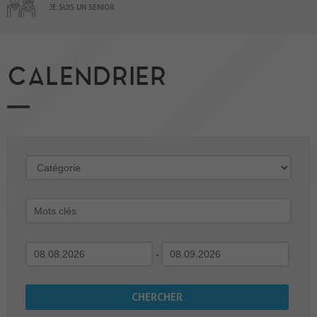
JE SUIS UN SENIOR
CALENDRIER
-