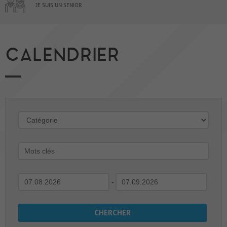
JE SUIS UN SENIOR
CALENDRIER
-