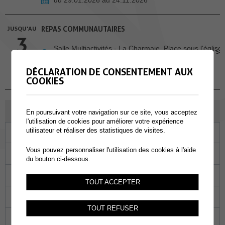
JUSQU'AU
REPAS COMMUNAUTAIRES
3
Salle Multiactivités - La Charmaie, Place sous l'église
3, 1893 Muraz
DEC.
DÉCLARATION DE CONSENTEMENT AUX
du 29.01.2026 au 03.12.2026
COOKIES
JUILLET 2026
En poursuivant votre navigation sur ce site, vous acceptez
l'utilisation de cookies pour améliorer votre expérience
utilisateur et réaliser des statistiques de visites.
Lu
Ma
Me
Je
Ve
Sa
Di
Vous pouvez personnaliser l'utilisation des cookies à l'aide
29
30
01
02
03
04
05
du bouton ci-dessous.
06
07
08
09
10
11
12
TOUT ACCEPTER
13
14
15
16
17
18
19
TOUT REFUSER
20
21
22
23
24
25
26