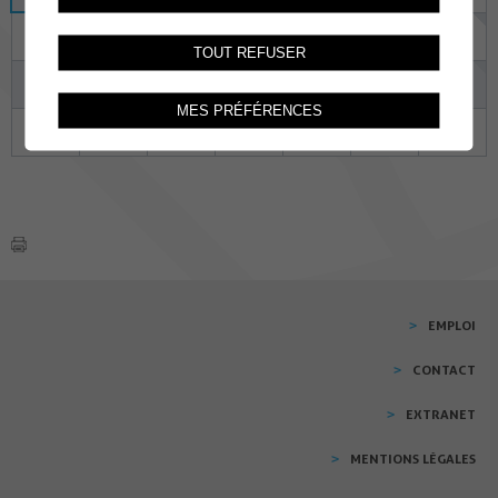
17
18
19
20
21
22
23
TOUT REFUSER
24
25
26
27
28
29
30
MES PRÉFÉRENCES
31
01
02
03
04
05
06
EMPLOI
CONTACT
EXTRANET
MENTIONS LÉGALES