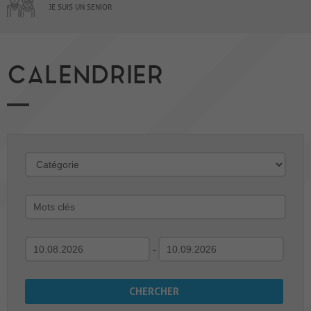
JE SUIS UN SENIOR
CALENDRIER
-