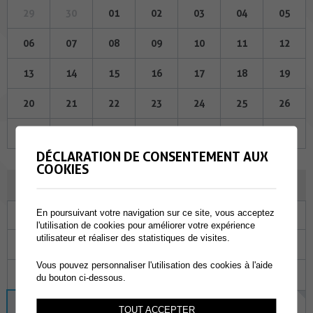
29
30
01
02
03
04
05
06
07
08
09
10
11
12
13
14
15
16
17
18
19
20
21
22
23
24
25
26
27
28
29
30
31
01
02
DÉCLARATION DE CONSENTEMENT AUX
COOKIES
AOÛT 2026
En poursuivant votre navigation sur ce site, vous acceptez
Lu
Ma
Me
Je
Ve
Sa
Di
l'utilisation de cookies pour améliorer votre expérience
utilisateur et réaliser des statistiques de visites.
27
28
29
30
31
01
02
Vous pouvez personnaliser l'utilisation des cookies à l'aide
03
04
05
06
07
08
09
du bouton ci-dessous.
10
11
12
13
14
15
16
TOUT ACCEPTER