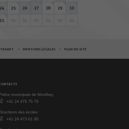
24
25
26
27
28
29
30
31
01
02
03
04
05
06
XTRANET
MENTIONS LÉGALES
PLAN DU SITE
CONTACTS
Police municipale de Monthey
+41 24 475 75 75
Directions des écoles
+41 24 473 61 80