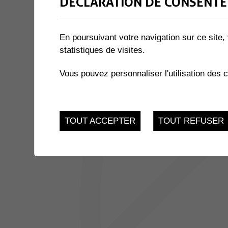
DÉCLARATION DE CONSENTE
2 résultats
En poursuivant votre navigation sur ce site, 
JUSQU'AU
ATELIERS INFO-NATU
statistiques de visites.
24
Salle des Combles - 
Vous pouvez personnaliser l'utilisation des 
Muraz
NOV.
JUSQU'AU
REPAS COMMUNAUTAIRES
3
TOUT ACCEPTER
TOUT REFUSER
Salle Multiactivités - 
Place sous l'église 3,
DEC.