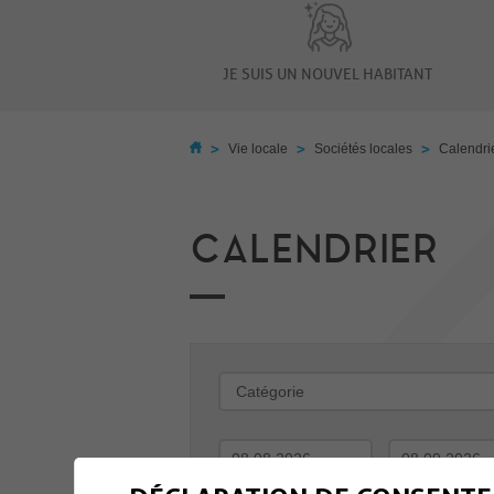
JE SUIS UN NOUVEL HABITANT
>
>
>
Vie locale
Sociétés locales
Calendri
CALENDRIER
-