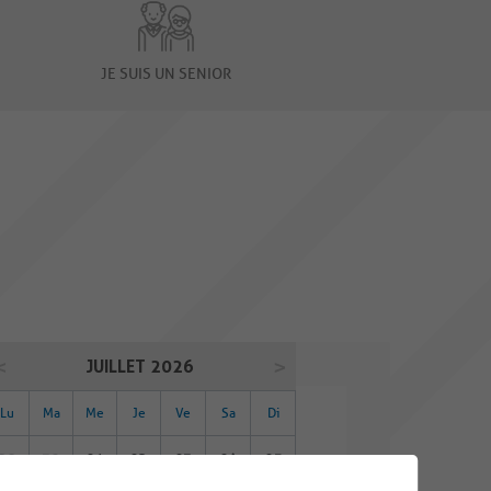
JE SUIS UN SENIOR
JUILLET 2026
Lu
Ma
Me
Je
Ve
Sa
Di
29
30
01
02
03
04
05