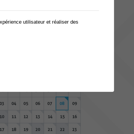
06
07
08
09
10
11
12
13
14
15
16
17
18
19
xpérience utilisateur et réaliser des
20
21
22
23
24
25
26
27
28
29
30
31
01
02
AOÛT 2026
Lu
Ma
Me
Je
Ve
Sa
Di
27
28
29
30
31
01
02
03
04
05
06
07
08
09
10
11
12
13
14
15
16
17
18
19
20
21
22
23