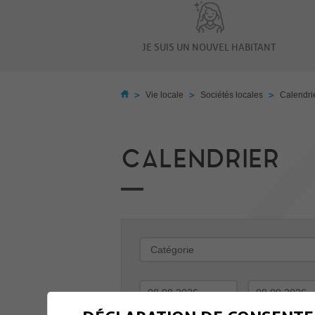
JE SUIS UN NOUVEL HABITANT
>
>
>
Vie locale
Sociétés locales
Calendri
CALENDRIER
-