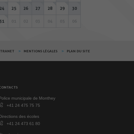
24
25
26
27
28
29
30
31
01
02
03
04
05
06
XTRANET
MENTIONS LÉGALES
PLAN DU SITE
CONTACTS
Police municipale de Monthey
+41 24 475 75 75
Directions des écoles
+41 24 473 61 80