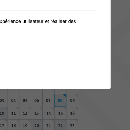
06
07
08
09
10
11
12
13
14
15
16
17
18
19
xpérience utilisateur et réaliser des
20
21
22
23
24
25
26
27
28
29
30
31
01
02
AOÛT 2026
Lu
Ma
Me
Je
Ve
Sa
Di
27
28
29
30
31
01
02
03
04
05
06
07
08
09
10
11
12
13
14
15
16
17
18
19
20
21
22
23