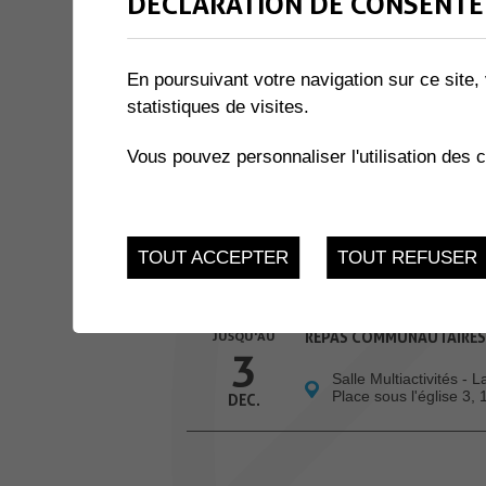
DÉCLARATION DE CONSENTE
3 résultats
En poursuivant votre navigation sur ce site, 
12
NC VOX - CONCERT DE C
statistiques de visites.
Eglise de Muraz
JUI.
Vous pouvez personnaliser l'utilisation des 
JUSQU'AU
ATELIERS INFO-NATU
24
Salle des Combles - 
TOUT ACCEPTER
TOUT REFUSER
Muraz
NOV.
JUSQU'AU
REPAS COMMUNAUTAIRES
3
Salle Multiactivités - 
Place sous l'église 3,
DEC.