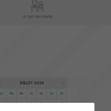
JE SUIS UN SENIOR
JUILLET 2026
Lu
Ma
Me
Je
Ve
Sa
Di
29
30
01
02
03
04
05