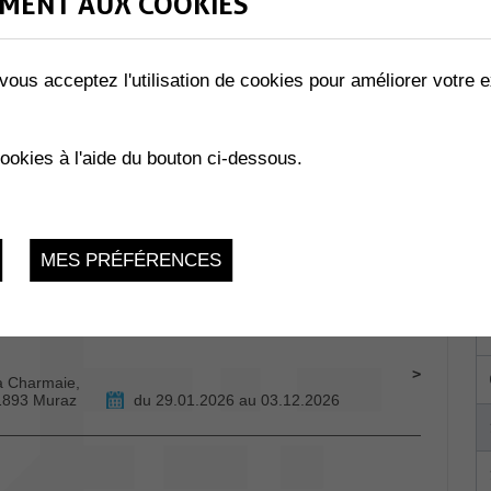
MENT AUX COOKIES
vous acceptez l'utilisation de cookies pour améliorer votre e
HANTS SACRÉS
Vendredi 12 Juin 2026, 20H00
cookies à l'aide du bouton ci-dessous.
Collombey-
MES PRÉFÉRENCES
du 29.01.2026 au 24.11.2026
La Charmaie,
 1893 Muraz
du 29.01.2026 au 03.12.2026