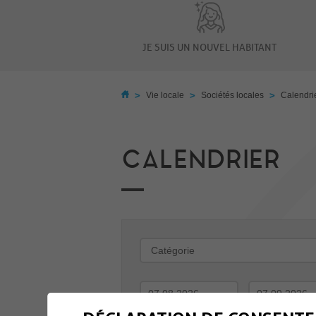
JE SUIS UN NOUVEL HABITANT
>
>
>
Vie locale
Sociétés locales
Calendri
CALENDRIER
-