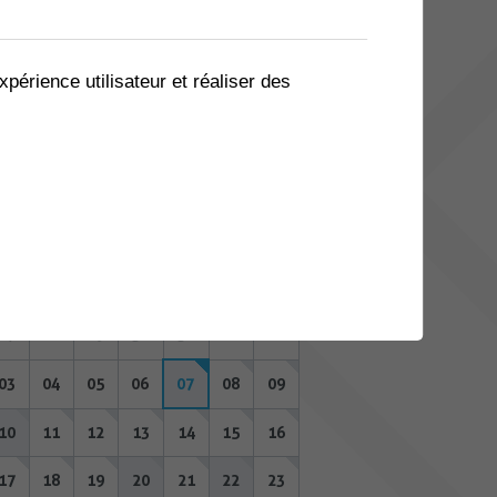
06
07
08
09
10
11
12
13
14
15
16
17
18
19
xpérience utilisateur et réaliser des
20
21
22
23
24
25
26
27
28
29
30
31
01
02
AOÛT 2026
Lu
Ma
Me
Je
Ve
Sa
Di
27
28
29
30
31
01
02
03
04
05
06
07
08
09
10
11
12
13
14
15
16
17
18
19
20
21
22
23