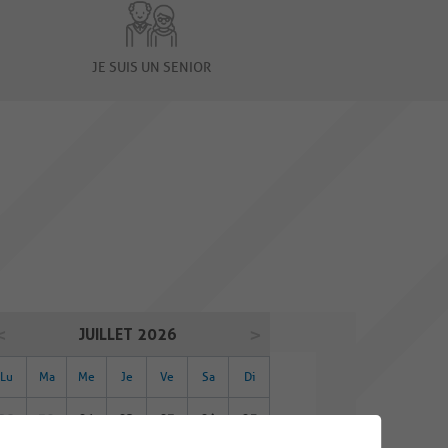
JE SUIS UN SENIOR
JUILLET 2026
Lu
Ma
Me
Je
Ve
Sa
Di
29
30
01
02
03
04
05