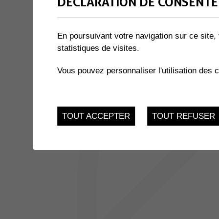
DÉCLARATION DE CONSENTE
2 résultats
En poursuivant votre navigation sur ce site, 
JUSQU'AU
ATELIERS INFO-NATU
statistiques de visites.
24
Salle des Combles - 
Vous pouvez personnaliser l'utilisation des 
Muraz
NOV.
JUSQU'AU
REPAS COMMUNAUTAIRES
3
TOUT ACCEPTER
TOUT REFUSER
Salle Multiactivités - 
Place sous l'église 3,
DEC.