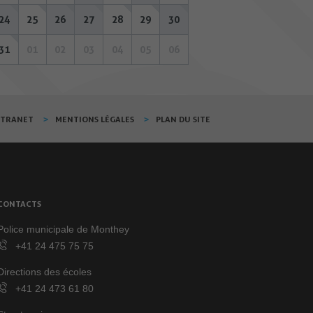
24
25
26
27
28
29
30
31
01
02
03
04
05
06
XTRANET
MENTIONS LÉGALES
PLAN DU SITE
CONTACTS
Police municipale de Monthey
+41 24 475 75 75
Directions des écoles
+41 24 473 61 80