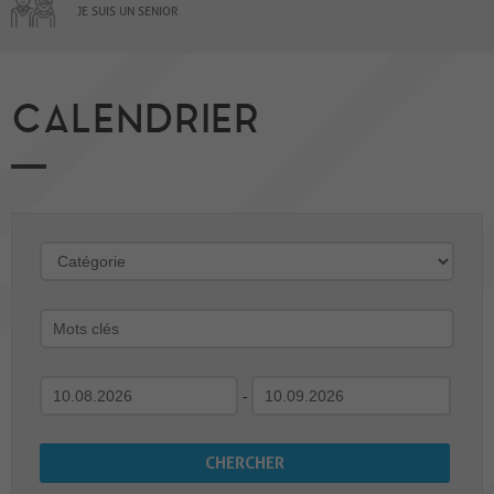
JE SUIS UN SENIOR
CALENDRIER
-