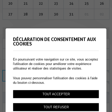
20
21
22
23
24
25
26
27
28
29
30
31
01
02
AOÛT 2026
DÉCLARATION DE CONSENTEMENT AUX
COOKIES
Lu
Ma
Me
Je
Ve
Sa
Di
27
28
29
30
31
01
02
En poursuivant votre navigation sur ce site, vous acceptez
l'utilisation de cookies pour améliorer votre expérience
03
04
05
06
07
08
09
utilisateur et réaliser des statistiques de visites.
10
11
12
13
14
15
16
Vous pouvez personnaliser l'utilisation des cookies à l'aide
du bouton ci-dessous.
17
18
19
20
21
22
23
TOUT ACCEPTER
24
25
26
27
28
29
30
TOUT REFUSER
31
01
02
03
04
05
06