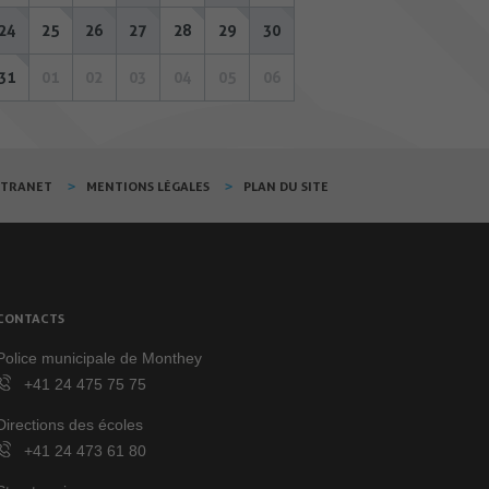
24
25
26
27
28
29
30
31
01
02
03
04
05
06
XTRANET
MENTIONS LÉGALES
PLAN DU SITE
CONTACTS
Police municipale de Monthey
+41 24 475 75 75
Directions des écoles
+41 24 473 61 80