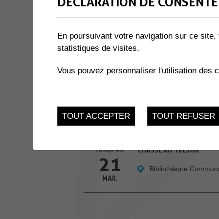
DÉCLARATION DE CONSENTE
3 résultats
En poursuivant votre navigation sur ce site, 
4
CARREFOUR FEMMES
statistiques de visites.
Maison de Commune, 
MAR.
Vous pouvez personnaliser l'utilisation des 
Combles
4
COMIC'S CARNAVAL
TOUT ACCEPTER
TOUT REFUSER
Mardi 4 Mars 2025
MAR.
JUSQU'AU
CHASSE AU TRÉSOR
21
Bibliothèque Commun
MAR.