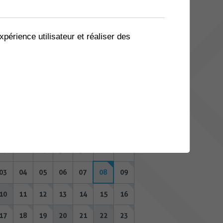
06
07
08
09
10
11
12
13
14
15
16
17
18
19
xpérience utilisateur et réaliser des
20
21
22
23
24
25
26
27
28
29
30
31
01
02
AOÛT 2026
Lu
Ma
Me
Je
Ve
Sa
Di
27
28
29
30
31
01
02
03
04
05
06
07
08
09
10
11
12
13
14
15
16
17
18
19
20
21
22
23