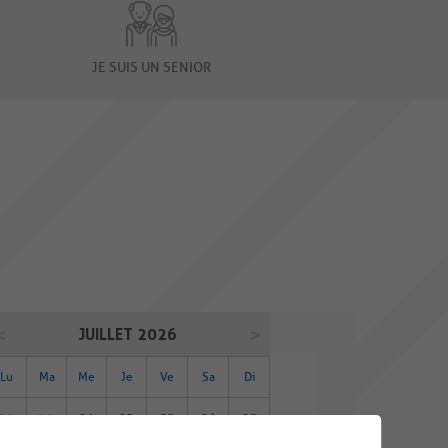
JE SUIS UN SENIOR
JUILLET 2026
Lu
Ma
Me
Je
Ve
Sa
Di
29
30
01
02
03
04
05