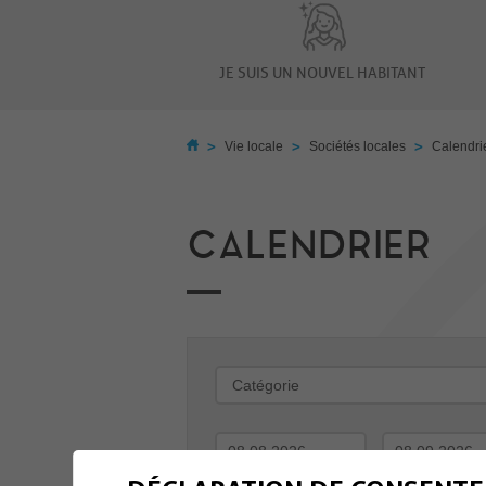
JE SUIS UN NOUVEL HABITANT
>
>
>
Vie locale
Sociétés locales
Calendri
CALENDRIER
-