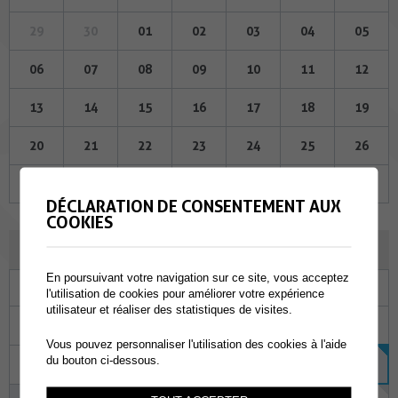
29
30
01
02
03
04
05
06
07
08
09
10
11
12
13
14
15
16
17
18
19
20
21
22
23
24
25
26
27
28
29
30
31
01
02
DÉCLARATION DE CONSENTEMENT AUX
COOKIES
AOÛT 2026
En poursuivant votre navigation sur ce site, vous acceptez
Lu
Ma
Me
Je
Ve
Sa
Di
l'utilisation de cookies pour améliorer votre expérience
utilisateur et réaliser des statistiques de visites.
27
28
29
30
31
01
02
Vous pouvez personnaliser l'utilisation des cookies à l'aide
du bouton ci-dessous.
03
04
05
06
07
08
09