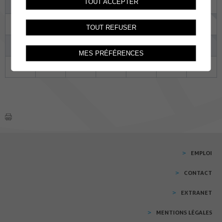
TOUT ACCEPTER
10
11
12
13
14
15
16
17
18
19
20
21
22
23
TOUT REFUSER
24
25
26
27
28
29
30
MES PRÉFÉRENCES
31
01
02
03
04
05
06
EMPLOI
CONTACT
EXTRANET
MENTIONS LÉGALES