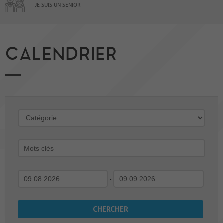
JE SUIS UN SENIOR
CALENDRIER
-