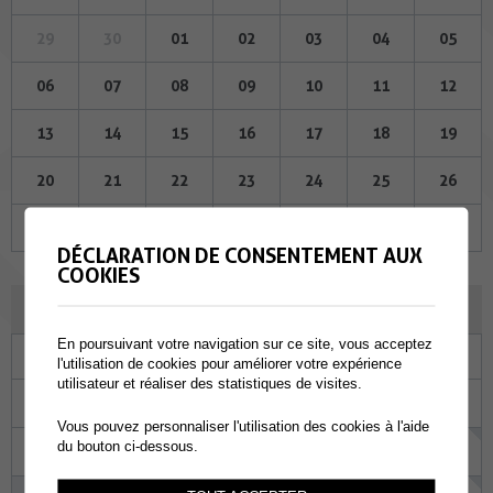
29
30
01
02
03
04
05
06
07
08
09
10
11
12
13
14
15
16
17
18
19
20
21
22
23
24
25
26
27
28
29
30
31
01
02
DÉCLARATION DE CONSENTEMENT AUX
COOKIES
AOÛT 2026
En poursuivant votre navigation sur ce site, vous acceptez
Lu
Ma
Me
Je
Ve
Sa
Di
l'utilisation de cookies pour améliorer votre expérience
utilisateur et réaliser des statistiques de visites.
27
28
29
30
31
01
02
Vous pouvez personnaliser l'utilisation des cookies à l'aide
du bouton ci-dessous.
03
04
05
06
07
08
09