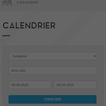
JE SUIS UN SENIOR
CALENDRIER
-