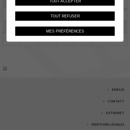
TOUT ACCEPTER
10
11
12
13
14
15
16
17
18
19
20
21
22
23
TOUT REFUSER
24
25
26
27
28
29
30
MES PRÉFÉRENCES
31
01
02
03
04
05
06
EMPLOI
CONTACT
EXTRANET
MENTIONS LÉGALES