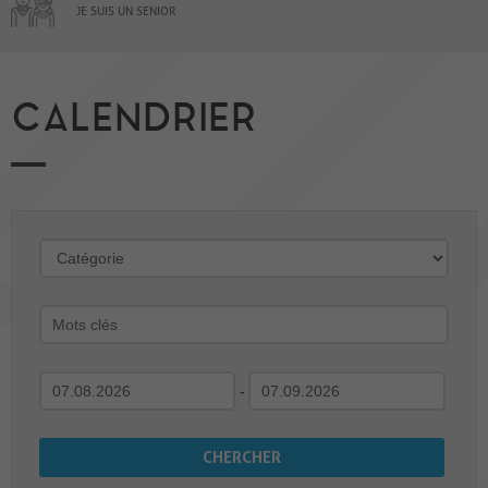
JE SUIS UN SENIOR
CALENDRIER
-