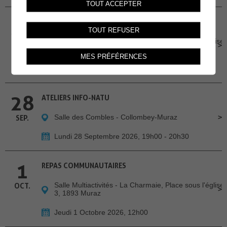
TOUT ACCEPTER
24
REPAS COMMUNAUTAIRES
TOUT REFUSER
Salle Multiactivités - La Charmaie, Place sous l'église
SEP.
3, 1893 Muraz
MES PRÉFÉRENCES
Jeudi 24 Septembre 2026, 12h00
28
ATELIERS INFO-NATU
Salle des Combles - Collombey-Muraz
SEP.
Lundi 28 Septembre 2026, 19h00 - 20h30
1
REPAS COMMUNAUTAIRES
Salle Multiactivités - La Charmaie, Place sous l'église
OCT.
3, 1893 Muraz
Jeudi 1 Octobre 2026, 12h00