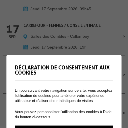
Jeudi 17 Septembre 2026, 09h45
17
CARREFOUR - FEMMES / CONSEIL EN IMAGE
Salles des Combles - Collombey
SEP.
Jeudi 17 Septembre 2026, 19h
18
CHILL À LA GUINGUETTE - A MURAZ
DÉCLARATION DE CONSENTEMENT AUX
COOKIES
Cour de l'école primaire de Muraz
SEP.
Vendredi 18 Septembre 2026, Dès 16h30
En poursuivant votre navigation sur ce site, vous acceptez
l'utilisation de cookies pour améliorer votre expérience
19
utilisateur et réaliser des statistiques de visites.
CONCOURS POMPIERS PROTECTION RESPIRATOIRE
Vous pouvez personnaliser l'utilisation des cookies à l'aide
Site des Perraires
SEP.
du bouton ci-dessous.
Samedi 19 Septembre 2026, dès 9h00