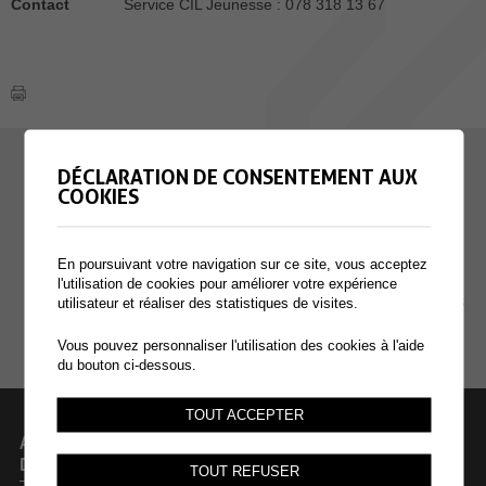
Contact
Service CIL Jeunesse : 078 318 13 67
EMPLOI
DÉCLARATION DE CONSENTEMENT AUX
COOKIES
CONTACT
EXTRANET
En poursuivant votre navigation sur ce site, vous acceptez
l'utilisation de cookies pour améliorer votre expérience
MENTIONS LÉGALES
utilisateur et réaliser des statistiques de visites.
PLAN DU SITE
Vous pouvez personnaliser l'utilisation des cookies à l'aide
du bouton ci-dessous.
TOUT ACCEPTER
ADMINISTRATION COMMUNALE
DE COLLOMBEY-MURAZ
TOUT REFUSER