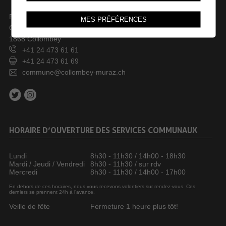
Rue des Dents-du-Midi 44
MES PRÉFÉRENCES
Case postale 246
1868 Collombey
+41 24 473 61 61
+41 24 473 61 69
commune@collombey-muraz.ch
HORAIRE D’OUVERTURE DES SERVICES COMMUNAUX
Lundi
8h30 - 11h30 / 14h00 - 18h30
Mardi / Jeudi / Vendredi
8h30 - 11h30 / sur rdv
Mercredi
8h30 - 11h30 / 14h00 - 17h00
En dehors de ces horaires, nous vous recevons volontiers sur rendez-vous. Ces
derniers se prennent 24h à l’avance.
Veille de fête
Fermeture 1 heure plus tôt!