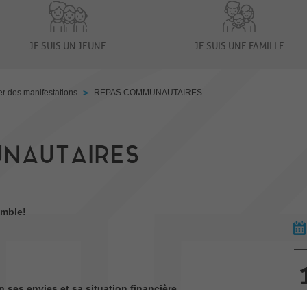
JE SUIS UN JEUNE
JE SUIS UNE FAMILLE
>
er des manifestations
REPAS COMMUNAUTAIRES
NAUTAIRES
emble!
ses envies et sa situation financière.