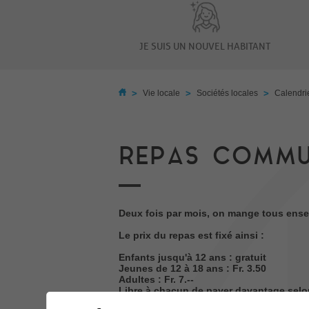
JE SUIS UN NOUVEL HABITANT
>
>
>
Vie locale
Sociétés locales
Calendri
REPAS COMMU
Deux fois par mois, on mange tous ens
Le prix du repas est fixé ainsi :
Enfants jusqu'à 12 ans : gratuit
Jeunes de 12 à 18 ans : Fr. 3.50
Adultes : Fr. 7.--
Libre à chacun de payer davantage selon 