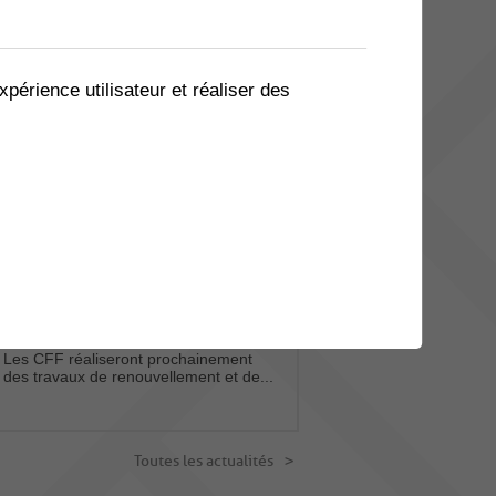
20
BALADE À GOGO - GRYONNE
BEX
xpérience utilisateur et réaliser des
AOU.
Envie de prendre l’air et de
bouger en bonne compagnie
? Balade à gogo...
Toutes les manifestations
ACTUALITES
CFF, LIGNE DU TONKIN - RÉFECTION
DES PASSAGES À NIVEAUX
Les CFF réaliseront prochainement
des travaux de renouvellement et de...
Toutes les actualités