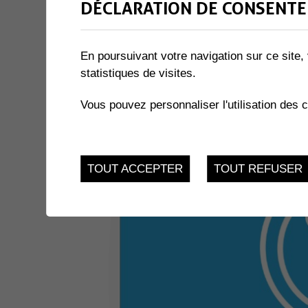
DÉCLARATION DE CONSENTE
Lieu
Salle Multiactivités - La Charmaie, Place so
En poursuivant votre navigation sur ce site, 
l'église 3, 1893 Muraz
statistiques de visites.
Date
24.09.2026
Pascal Berrut
Vous pouvez personnaliser l'utilisation des 
Contact
079 410 57 59
TOUT ACCEPTER
TOUT REFUSER