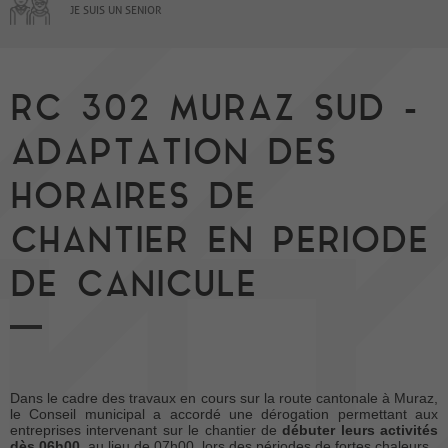
JE SUIS UN SENIOR
RC 302 MURAZ SUD -
ADAPTATION DES
HORAIRES DE
CHANTIER EN PERIODE
DE CANICULE
Dans le cadre des travaux en cours sur la route cantonale à Muraz,
le Conseil municipal a accordé une dérogation permettant aux
entreprises intervenant sur le chantier de
débuter leurs activités
dès 06h00
, au lieu de 07h00, lors des périodes de fortes chaleurs.