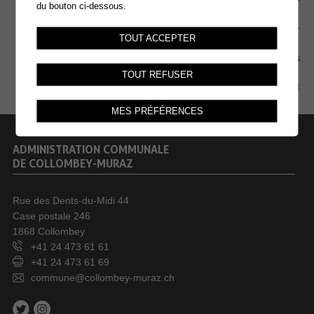
CONTACT
du bouton ci-dessous.
EXTRANET
TOUT ACCEPTER
MENTIONS LÉGALES
TOUT REFUSER
PLAN DU SITE
MES PRÉFÉRENCES
ADMINISTRATION COMMUNALE
DE COLLOMBEY-MURAZ
Rue des Dents-du-Midi 44
Case postale 246
1868 Collombey
+41 24 473 61 61
+41 24 473 61 69
commune@collombey-muraz.ch