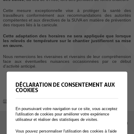
Cette mesure exceptionnelle vise à protéger la santé des
travailleurs conformément aux recommandations des autorités
compétentes et aux directives de la SUVA en matière de prévention
des risques liés à la canicule.
Cette adaptation des horaires ne sera appliquée que lorsque
les relevés de température sur le chantier justifieront sa mise
en œuvre.
Nous remercions les riveraines et riverains de leur compréhension
face aux éventuelles nuisances occasionnées par ce début
d'activité anticipé.
DÉCLARATION DE CONSENTEMENT AUX
COOKIES
En poursuivant votre navigation sur ce site, vous acceptez
l'utilisation de cookies pour améliorer votre expérience
utilisateur et réaliser des statistiques de visites.
EMPLOI
Vous pouvez personnaliser l'utilisation des cookies à l'aide