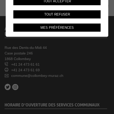
TOUT ACCEPTER
PLAN DU SITE
TOUT REFUSER
MES PRÉFÉRENCES
ADMINISTRATION COMMUNALE
DE COLLOMBEY-MURAZ
Rue des Dents-du-Midi 44
Case postale 246
1868 Collombey
+41 24 473 61 61
+41 24 473 61 69
commune@collombey-muraz.ch
HORAIRE D’OUVERTURE DES SERVICES COMMUNAUX