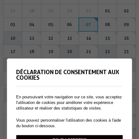
27
28
29
30
31
01
02
03
04
05
06
07
08
09
10
11
12
13
14
15
16
17
18
19
20
21
22
23
24
25
26
27
28
29
30
DÉCLARATION DE CONSENTEMENT AUX
COOKIES
31
01
02
03
04
05
06
SEPTEMBRE 2026
En poursuivant votre navigation sur ce site, vous acceptez
l'utilisation de cookies pour améliorer votre expérience
Lu
Ma
Me
Je
Ve
Sa
Di
utilisateur et réaliser des statistiques de visites.
Vous pouvez personnaliser l'utilisation des cookies à l'aide
31
01
02
03
04
05
06
du bouton ci-dessous.
07
08
09
10
11
12
13