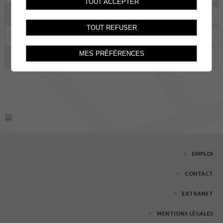
TOUT ACCEPTER
14
15
16
17
18
19
20
TOUT REFUSER
21
22
23
24
25
26
27
MES PRÉFÉRENCES
28
29
30
01
02
03
04
EMPLOI
CONTACT
EXTRANET
MENTIONS LÉGALES