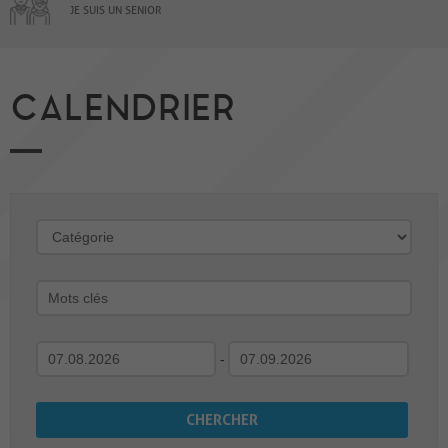
JE SUIS UN SENIOR
CALENDRIER
-