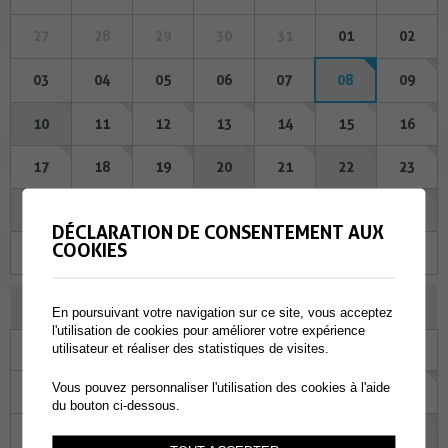
27
28
29
30
31
01
02
03
04
05
06
07
08
09
10
11
12
13
14
15
16
17
18
19
20
21
22
23
24
25
26
27
28
29
30
DÉCLARATION DE CONSENTEMENT AUX
COOKIES
31
01
02
03
04
05
06
SEPTEMBRE 2026
En poursuivant votre navigation sur ce site, vous acceptez
l'utilisation de cookies pour améliorer votre expérience
utilisateur et réaliser des statistiques de visites.
Lu
Ma
Me
Je
Ve
Sa
Di
Vous pouvez personnaliser l'utilisation des cookies à l'aide
31
01
02
03
04
05
06
du bouton ci-dessous.
07
08
09
10
11
12
13