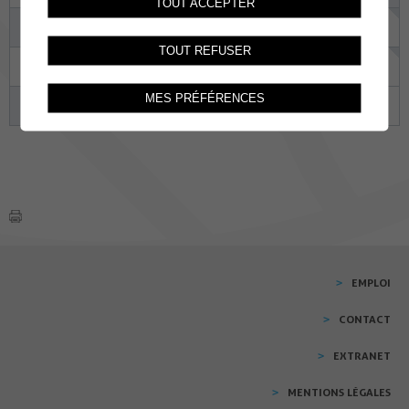
TOUT ACCEPTER
14
15
16
17
18
19
20
TOUT REFUSER
21
22
23
24
25
26
27
MES PRÉFÉRENCES
28
29
30
01
02
03
04
EMPLOI
CONTACT
EXTRANET
MENTIONS LÉGALES