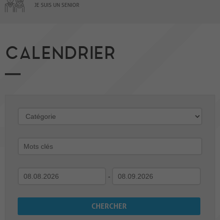
JE SUIS UN SENIOR
CALENDRIER
-