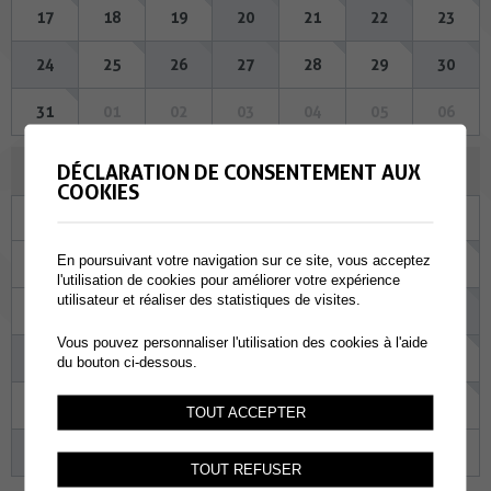
17
18
19
20
21
22
23
24
25
26
27
28
29
30
31
01
02
03
04
05
06
DÉCLARATION DE CONSENTEMENT AUX
SEPTEMBRE 2026
COOKIES
Lu
Ma
Me
Je
Ve
Sa
Di
En poursuivant votre navigation sur ce site, vous acceptez
31
01
02
03
04
05
06
l'utilisation de cookies pour améliorer votre expérience
utilisateur et réaliser des statistiques de visites.
07
08
09
10
11
12
13
Vous pouvez personnaliser l'utilisation des cookies à l'aide
14
15
16
17
18
19
20
du bouton ci-dessous.
21
22
23
24
25
26
27
TOUT ACCEPTER
28
29
30
01
02
03
04
TOUT REFUSER