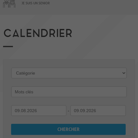
JE SUIS UN SENIOR
CALENDRIER
-