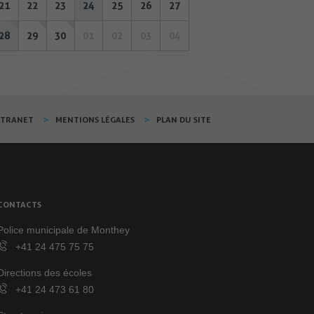
21
22
23
24
25
26
27
28
29
30
01
02
03
04
XTRANET
MENTIONS LÉGALES
PLAN DU SITE
CONTACTS
Police municipale de Monthey
+41 24 475 75 75
Directions des écoles
+41 24 473 61 80