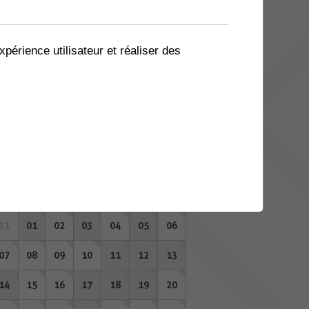
03
04
05
06
07
08
09
10
11
12
13
14
15
16
xpérience utilisateur et réaliser des
17
18
19
20
21
22
23
24
25
26
27
28
29
30
31
01
02
03
04
05
06
SEPTEMBRE 2026
Lu
Ma
Me
Je
Ve
Sa
Di
31
01
02
03
04
05
06
07
08
09
10
11
12
13
14
15
16
17
18
19
20