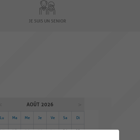
JE SUIS UN SENIOR
AOÛT 2026
Lu
Ma
Me
Je
Ve
Sa
Di
27
28
29
30
31
01
02