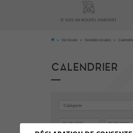
JE SUIS UN NOUVEL HABITANT
>
>
>
Vie locale
Sociétés locales
Calendri
CALENDRIER
-