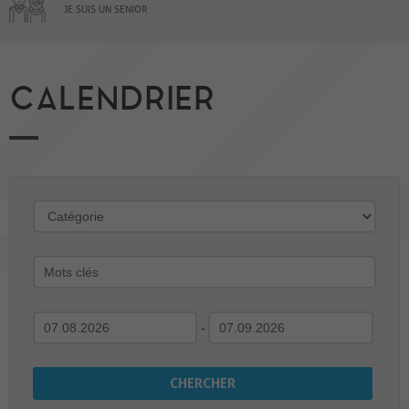
JE SUIS UN SENIOR
CALENDRIER
-