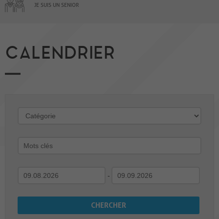
JE SUIS UN SENIOR
CALENDRIER
-