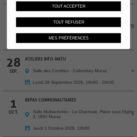
TOUT ACCEPTER
24
REPAS COMMUNAUTAIRES
TOUT REFUSER
Salle Multiactivités - La Charmaie, Place sous l'église
SEP.
3, 1893 Muraz
MES PRÉFÉRENCES
Jeudi 24 Septembre 2026, 12h00
28
ATELIERS INFO-NATU
Salle des Combles - Collombey-Muraz
SEP.
Lundi 28 Septembre 2026, 19h00 - 20h30
1
REPAS COMMUNAUTAIRES
Salle Multiactivités - La Charmaie, Place sous l'église
OCT.
3, 1893 Muraz
Jeudi 1 Octobre 2026, 12h00