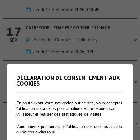
Jeudi 17 Septembre 2026, 09h45
17
CARREFOUR - FEMMES / CONSEIL EN IMAGE
Salles des Combles - Collombey
SEP.
Jeudi 17 Septembre 2026, 19h
18
CHILL À LA GUINGUETTE - A MURAZ
DÉCLARATION DE CONSENTEMENT AUX
Cour de l'école primaire de Muraz
SEP.
COOKIES
Vendredi 18 Septembre 2026, Dès 16h30
En poursuivant votre navigation sur ce site, vous acceptez
l'utilisation de cookies pour améliorer votre expérience
19
CONCOURS POMPIERS PROTECTION RESPIRATOIRE
utilisateur et réaliser des statistiques de visites.
Site des Perraires
SEP.
Vous pouvez personnaliser l'utilisation des cookies à l'aide
du bouton ci-dessous.
Samedi 19 Septembre 2026, dès 9h00