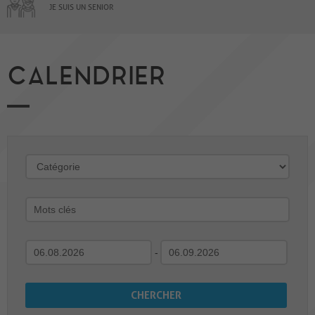
JE SUIS UN SENIOR
CALENDRIER
-