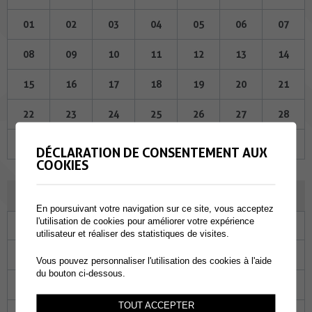
01
02
03
04
05
06
07
08
09
10
11
12
13
14
15
16
17
18
19
20
21
22
23
24
25
26
27
28
29
30
01
02
03
04
05
DÉCLARATION DE CONSENTEMENT AUX
COOKIES
JUILLET 2026
En poursuivant votre navigation sur ce site, vous acceptez
l'utilisation de cookies pour améliorer votre expérience
Lu
Ma
Me
Je
Ve
Sa
Di
utilisateur et réaliser des statistiques de visites.
29
30
01
02
03
04
05
Vous pouvez personnaliser l'utilisation des cookies à l'aide
du bouton ci-dessous.
06
07
08
09
10
11
12
TOUT ACCEPTER