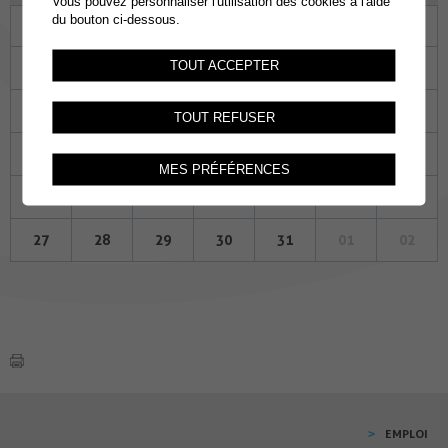
Vous pouvez personnaliser l'utilisation des cookies à l'aide
du bouton ci-dessous.
Lu
Ma
Me
Je
Ve
Sa
Di
TOUT ACCEPTER
29
30
01
02
03
04
05
06
07
08
09
10
11
12
TOUT REFUSER
13
14
15
16
17
18
19
MES PRÉFÉRENCES
20
21
22
23
24
25
26
27
28
29
30
31
01
02
EMPLOI