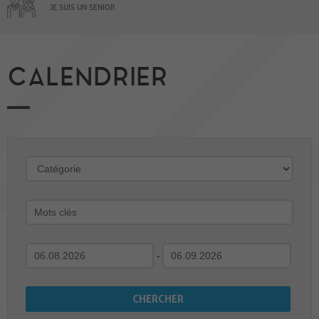
JE SUIS UN SENIOR
CALENDRIER
-