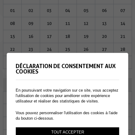
01
02
03
04
05
06
07
08
09
10
11
12
13
14
15
16
17
18
19
20
21
22
23
24
25
26
27
28
29
30
01
02
03
04
05
DÉCLARATION DE CONSENTEMENT AUX
COOKIES
JUILLET 2026
En poursuivant votre navigation sur ce site, vous acceptez
l'utilisation de cookies pour améliorer votre expérience
Lu
Ma
Me
Je
Ve
Sa
Di
utilisateur et réaliser des statistiques de visites.
29
30
01
02
03
04
05
Vous pouvez personnaliser l'utilisation des cookies à l'aide
du bouton ci-dessous.
06
07
08
09
10
11
12
TOUT ACCEPTER