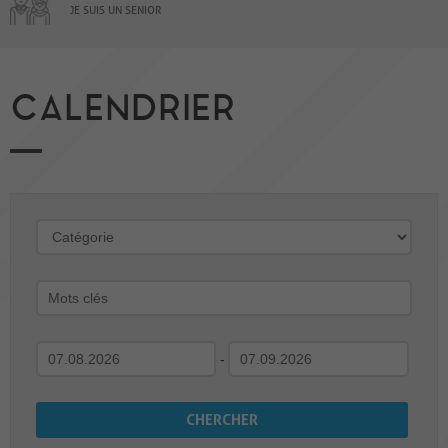
JE SUIS UN SENIOR
CALENDRIER
-