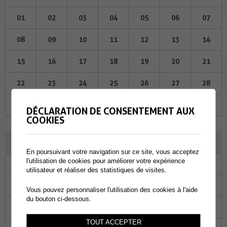
01
02
03
04
05
06
07
08
09
10
11
12
13
14
15
16
17
18
19
20
21
22
23
24
25
26
27
28
29
30
01
02
03
04
05
DÉCLARATION DE CONSENTEMENT AUX
COOKIES
JUILLET 2026
En poursuivant votre navigation sur ce site, vous acceptez
l'utilisation de cookies pour améliorer votre expérience
Lu
Ma
Me
Je
Ve
Sa
Di
utilisateur et réaliser des statistiques de visites.
29
30
01
02
03
04
05
Vous pouvez personnaliser l'utilisation des cookies à l'aide
du bouton ci-dessous.
06
07
08
09
10
11
12
TOUT ACCEPTER