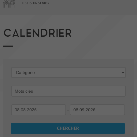
JE SUIS UN SENIOR
CALENDRIER
-