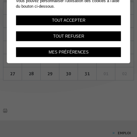
Vous pouvez personnaliser l'utilisation des cookies à l'aide
du bouton ci-dessous.
Lu
Ma
Me
Je
Ve
Sa
Di
TOUT ACCEPTER
29
30
01
02
03
04
05
06
07
08
09
10
11
12
TOUT REFUSER
13
14
15
16
17
18
19
MES PRÉFÉRENCES
20
21
22
23
24
25
26
27
28
29
30
31
01
02
EMPLOI