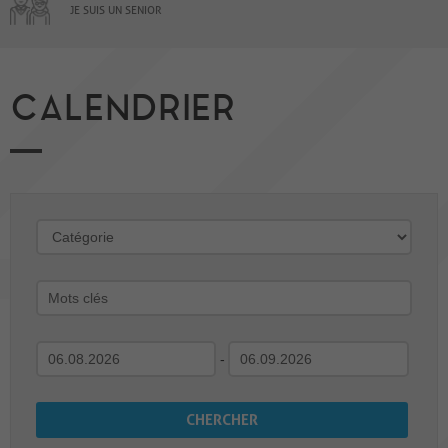
JE SUIS UN SENIOR
CALENDRIER
-