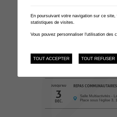
3 résultats
En poursuivant votre navigation sur ce site, 
statistiques de visites.
JUSQU'AU
CONCERT CHOEUR MIXTE
19
Vous pouvez personnaliser l'utilisation des 
Eglise de Collombey
AVR.
JUSQU'AU
ATELIERS INFO-NATU
TOUT ACCEPTER
TOUT REFUSER
24
Salle des Combles - 
Muraz
NOV.
JUSQU'AU
REPAS COMMUNAUTAIRES
3
Salle Multiactivités - 
Place sous l'église 3,
DEC.