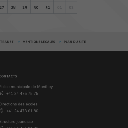
27
28
29
30
31
01
02
XTRANET
MENTIONS LÉGALES
PLAN DU SITE
CONTACTS
Police municipale de Monthey
+41 24 475 75 75
Directions des écoles
+41 24 473 61 80
Structure jeunesse