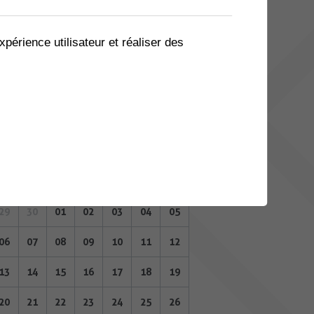
08
09
10
11
12
13
14
15
16
17
18
19
20
21
xpérience utilisateur et réaliser des
22
23
24
25
26
27
28
29
30
01
02
03
04
05
JUILLET 2026
Lu
Ma
Me
Je
Ve
Sa
Di
29
30
01
02
03
04
05
06
07
08
09
10
11
12
13
14
15
16
17
18
19
20
21
22
23
24
25
26