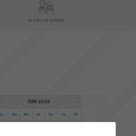
JE SUIS UN SENIOR
JUIN 2026
Lu
Ma
Me
Je
Ve
Sa
Di
01
02
03
04
05
06
07