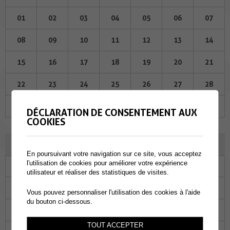
01
02
03
04
05
06
07
08
09
10
11
12
13
14
15
16
17
18
19
20
21
22
23
24
25
26
27
28
29
30
01
02
03
04
05
DÉCLARATION DE CONSENTEMENT AUX
COOKIES
JUILLET 2026
En poursuivant votre navigation sur ce site, vous acceptez
l'utilisation de cookies pour améliorer votre expérience
Lu
Ma
Me
Je
Ve
Sa
Di
utilisateur et réaliser des statistiques de visites.
29
30
01
02
03
04
05
Vous pouvez personnaliser l'utilisation des cookies à l'aide
du bouton ci-dessous.
06
07
08
09
10
11
12
TOUT ACCEPTER