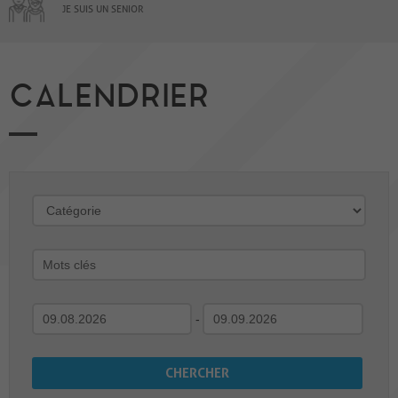
JE SUIS UN SENIOR
CALENDRIER
-