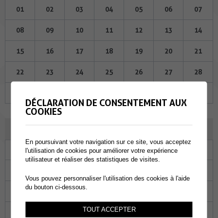
01
02
03
04
05
06
07
08
09
10
11
12
13
14
15
16
17
18
19
20
21
22
23
24
25
26
27
28
29
30
01
02
03
04
05
DÉCLARATION DE CONSENTEMENT AUX
COOKIES
JUILLET 2026
En poursuivant votre navigation sur ce site, vous acceptez
Lu
Ma
Me
Je
Ve
Sa
Di
l'utilisation de cookies pour améliorer votre expérience
utilisateur et réaliser des statistiques de visites.
29
30
01
02
03
04
05
Vous pouvez personnaliser l'utilisation des cookies à l'aide
du bouton ci-dessous.
06
07
08
09
10
11
12
TOUT ACCEPTER
13
14
15
16
17
18
19