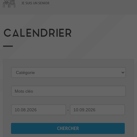
JE SUIS UN SENIOR
CALENDRIER
-