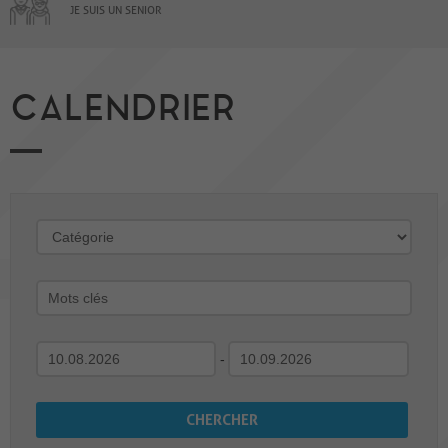
JE SUIS UN SENIOR
CALENDRIER
-