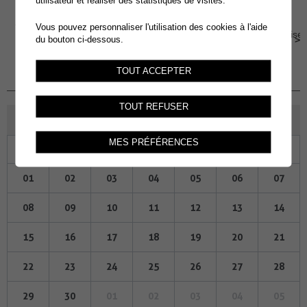
utilisateur et réaliser des statistiques de visites.
25
REPAS COMMUNAUTAIRES
Vous pouvez personnaliser l'utilisation des cookies à l'aide
Salle Multiactivités - La Charmaie, Place sous l'église
JUI.
du bouton ci-dessous.
3, 1893 Muraz
Jeudi 25 Juin 2026, 12h00
TOUT ACCEPTER
TOUT REFUSER
JUIN 2026
MES PRÉFÉRENCES
Lu
Ma
Me
Je
Ve
Sa
Di
01
02
03
04
05
06
07
08
09
10
11
12
13
14
15
16
17
18
19
20
21
22
23
24
25
26
27
28
29
30
01
02
03
04
05