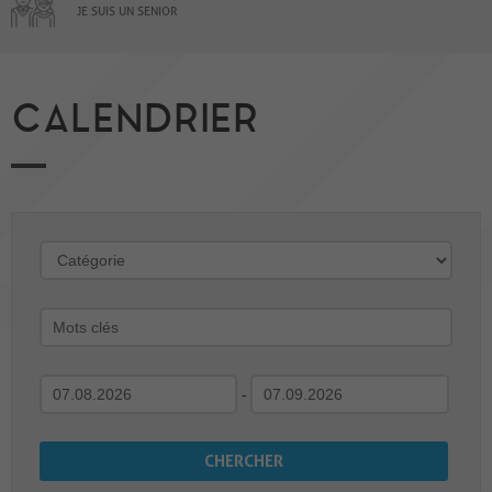
JE SUIS UN SENIOR
CALENDRIER
-