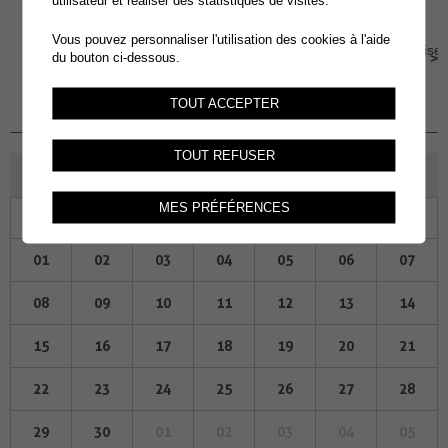
utilisateur et réaliser des statistiques de visites.
25
REPAS COMMUNAUTAIRES
Vous pouvez personnaliser l'utilisation des cookies à l'aide
Salle Multiactivités - La Charmaie, Place sous l'église
JUI.
du bouton ci-dessous.
3, 1893 Muraz
Jeudi 25 Juin 2026, 12h00
TOUT ACCEPTER
TOUT REFUSER
JUIN 2026
MES PRÉFÉRENCES
Lu
Ma
Me
Je
Ve
Sa
Di
01
02
03
04
05
06
07
08
09
10
11
12
13
14
15
16
17
18
19
20
21
22
23
24
25
26
27
28
29
30
01
02
03
04
05