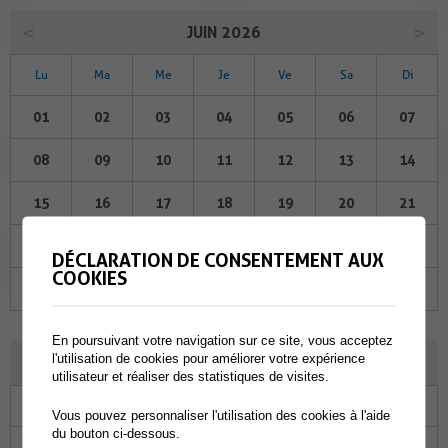
JUIN 2026
Lu
Ma
Me
Je
Ve
Sa
Di
01
02
03
04
05
06
07
08
09
10
11
12
13
14
15
16
17
18
19
20
21
22
23
24
25
26
27
28
DÉCLARATION DE CONSENTEMENT AUX
COOKIES
29
30
01
02
03
04
05
En poursuivant votre navigation sur ce site, vous acceptez
l'utilisation de cookies pour améliorer votre expérience
JUILLET 2026
utilisateur et réaliser des statistiques de visites.
Lu
Ma
Me
Je
Ve
Sa
Di
Vous pouvez personnaliser l'utilisation des cookies à l'aide
du bouton ci-dessous.
29
30
01
02
03
04
05