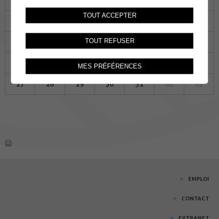
TOUT ACCEPTER
06
07
08
09
10
11
12
TOUT REFUSER
13
14
15
16
17
18
19
20
21
22
23
24
25
26
MES PRÉFÉRENCES
27
28
29
30
31
01
02
EMPLOI
CONTACT
EXTRANET