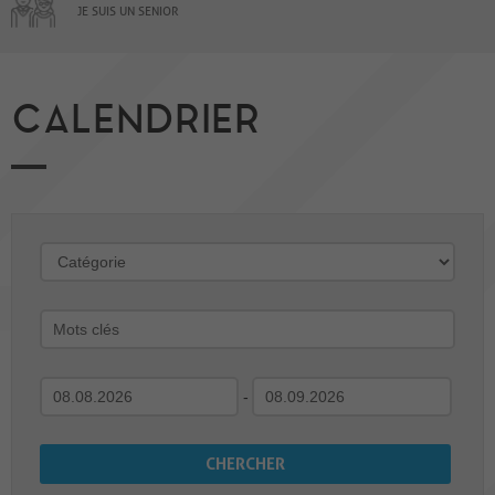
JE SUIS UN SENIOR
CALENDRIER
-