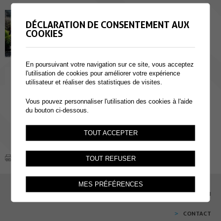
Fanfare Les Colombes
DÉCLARATION DE CONSENTEMENT AUX
COOKIES
En poursuivant votre navigation sur ce site, vous acceptez
l'utilisation de cookies pour améliorer votre expérience
Les Artisans Mélodieux
utilisateur et réaliser des statistiques de visites.
Société d'accordéonistes de
Collombey-Muraz fondée en 1986. La
Vous pouvez personnaliser l'utilisation des cookies à l'aide
présidence est assurée par M. Fabrice
Costaz.
du bouton ci-dessous.
La...
TOUT ACCEPTER
TOUT REFUSER
MES PRÉFÉRENCES
EMPLOI
CONTACT