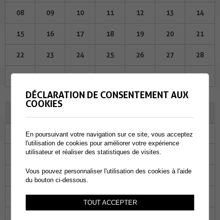
08
09
10
11
12
13
14
15
16
17
18
19
20
21
22
23
24
25
26
27
28
29
30
01
02
03
04
05
DÉCLARATION DE CONSENTEMENT AUX
COOKIES
OCTOBRE 2025
Lu
Ma
Me
Je
Ve
Sa
Di
En poursuivant votre navigation sur ce site, vous acceptez
l'utilisation de cookies pour améliorer votre expérience
utilisateur et réaliser des statistiques de visites.
29
30
01
02
03
04
05
Vous pouvez personnaliser l'utilisation des cookies à l'aide
06
07
08
09
10
11
12
du bouton ci-dessous.
13
14
15
16
17
18
19
TOUT ACCEPTER
20
21
22
23
24
25
26