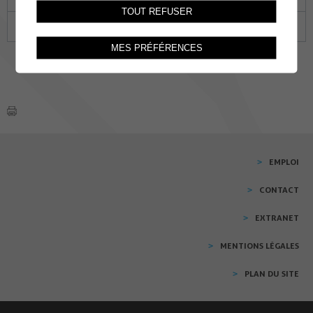
TOUT REFUSER
27
28
29
30
31
01
02
MES PRÉFÉRENCES
EMPLOI
CONTACT
EXTRANET
MENTIONS LÉGALES
PLAN DU SITE