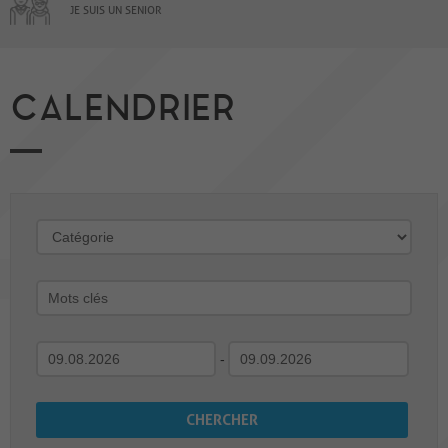
JE SUIS UN SENIOR
CALENDRIER
-